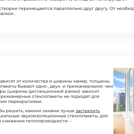
створки перемещаются параллельно друг другу. От необход
алкон .
зависят от количества и ширины камер, толщины,
опакеты бывают одно-, двух- и трехкамерными: чем
еры (ширины дистанционной рамки) зависит
трехкамерные стеклопакеты не подходят для
ыми перекрытиями.
обы решить, какими окнами лучше
застеклить
циальные звукоизоляционные стеклопакеты, для
я снижения теплопроводности –