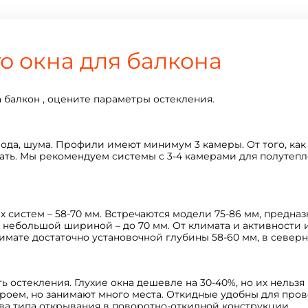
о окна для балкона
а балкон , оцените параметры остекления.
лода, шума. Профили имеют минимум 3 камеры. От того, как
ать. Мы рекомендуем системы с 3-4 камерами для полутепло
 систем – 58-70 мм. Встречаются модели 75-86 мм, предна
 небольшой шириной – до 70 мм. От климата и активности 
имате достаточно установочной глубины 58-60 мм, в северн
ь остекления. Глухие окна дешевле на 30-40%, но их нельзя
оем, но занимают много места. Откидные удобны для прове
ва типа открывания в поворотно-откидной конструкции.