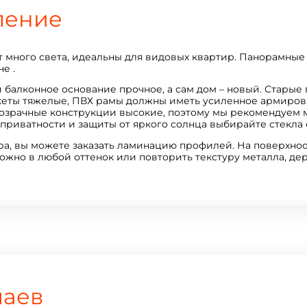
ление
 много света, идеальны для видовых квартир. Панорамные 
е .
 балконное основание прочное, а сам дом – новый. Старые
акеты тяжелые, ПВХ рамы должны иметь усиленное армиров
розрачные конструкции высокие, поэтому мы рекомендуем 
я приватности и защиты от яркого солнца выбирайте стекл
а, вы можете заказать ламинацию профилей. На поверхнос
но в любой оттенок или повторить текстуру металла, дер
чаев