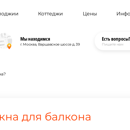
 лоджии
Коттеджи
Цены
Инф
Мы находимся
Есть вопросы
г. Москва, Варшавское шоссе д. 39
Пишите нам
на?
кна для балкона