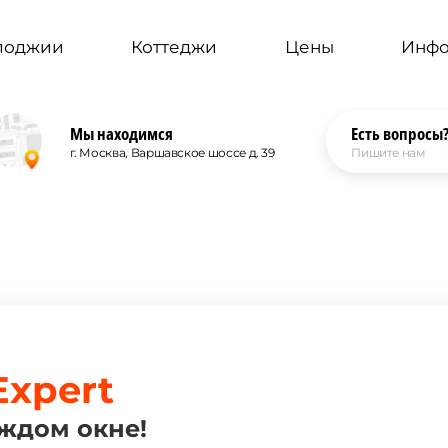
 лоджии
Коттеджи
Цены
Инф
Мы находимся
Есть вопросы
г. Москва, Варшавское шоссе д. 39
Пишите нам
xpert
аждом окне!