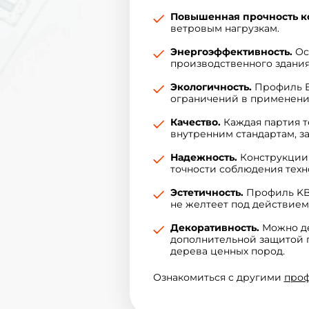
Повышенная прочность к
ветровым нагрузкам.
Энергоэффективность.
Ос
производственного здания
Экологичность.
Профиль Ex
ограничений в применении
Качество.
Каждая партия т
внутренним стандартам, з
Надежность.
Конструкции 
точности соблюдения техн
Эстетичность.
Профиль KBE
не желтеет под действием 
Декоративность.
Можно де
дополнительной защитой 
дерева ценных пород.
Ознакомиться с другими
про