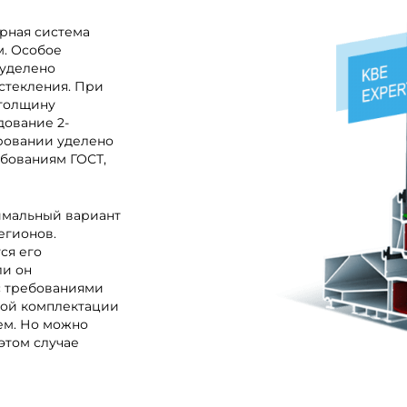
ерная система
м. Особое
 уделено
стекления. При
 толщину
дование 2-
ровании уделено
бованиям ГОСТ,
тимальный вариант
егионов.
ся его
ли он
 с требованиями
ной комплектации
ем. Но можно
 этом случае