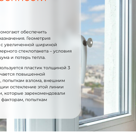
помогают обеспечить
азначения. Геометрия
 с увеличенной шириной
ерного стеклопакета – условия
ума и потерь тепла.
ользуется пластик толщиной 3
личается повышенной
, попыткам взлома, внешним
ации остекление этой линии
ми, которые зарекомендовали
 факторам, попыткам