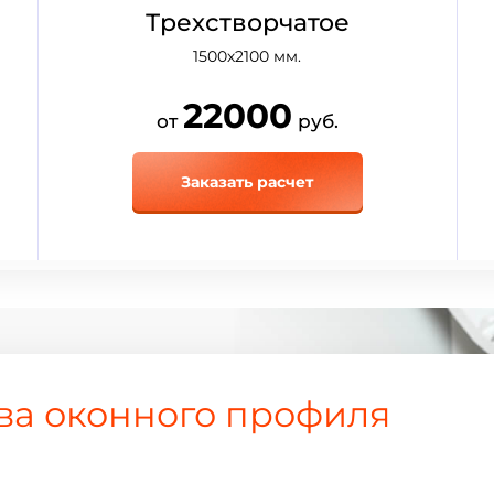
Трехстворчатое
1500х2100
мм.
22000
от
руб.
Заказать расчет
а оконного профиля