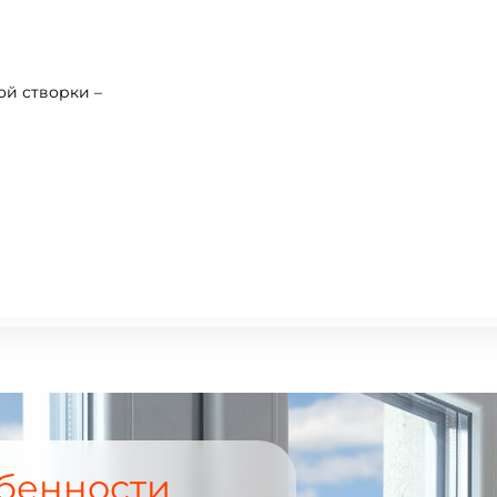
й створки –
бенности