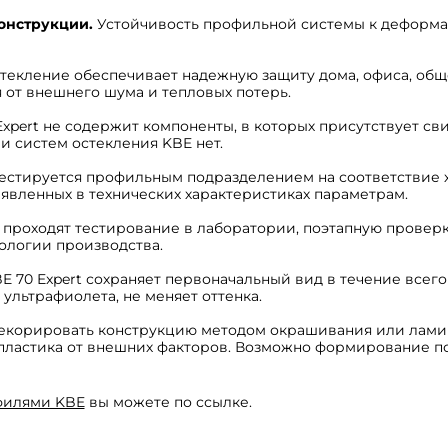
онструкции.
Устойчивость профильной системы к деформа
текление обеспечивает надежную защиту дома, офиса, общ
 от внешнего шума и тепловых потерь.
pert не содержит компоненты, в которых присутствует свин
 систем остекления KBE нет.
естируется профильным подразделением на соответствие 
аявленных в технических характеристиках параметрам.
проходят тестирование в лаборатории, поэтапную проверку
ологии производства.
 70 Expert сохраняет первоначальный вид в течение всего
ультрафиолета, не меняет оттенка.
корировать конструкцию методом окрашивания или ламин
пластика от внешних факторов. Возможно формирование по
филями KBE
вы можете по ссылке.