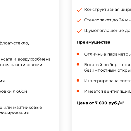
Конструктивная шири
Стеклопакет до 24 мм
Шумопоглощение до 5
Преимущества
флоат-стекло,
Отличные параметры
нсата и воздухообмена.
ются пластиковыми
Богатый выбор – ств
безимпостным открыв
ия.
Интегрирована систе
ановки любой
Имеется вентиляция.
2
Цена от 7 600 руб./м
е или маятниковые
 зонирования