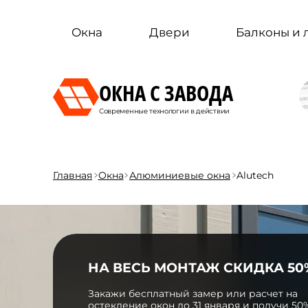
Окна
Двери
Балконы и
ОКНА С ЗАВОДА
Современные технологии в действии
Главная
Окна
Алюминиевые окна
Alutech
НА ВЕСЬ МОНТАЖ СКИДКА 50
Закажи бесплатный замер или расчет на
остекление окон до 31 января и получи 50