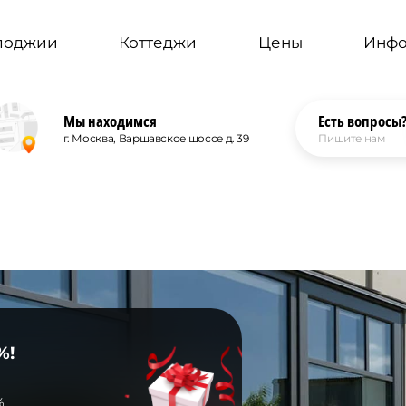
 лоджии
Коттеджи
Цены
Инф
Мы находимся
Есть вопросы
г. Москва, Варшавское шоссе д. 39
Пишите нам
%!
%