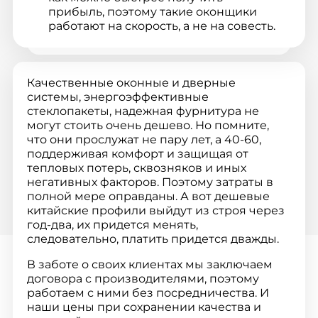
прибыль, поэтому такие оконщики
работают на скорость, а не на совесть.
И нередко даже не знакомы с ГОСТом.
С дешевыми китайскими окнами.
Качественные оконные и дверные
Недорогое сырье нередко
системы, энергоэффективные
неэкологичное, имеет неприятный
стеклопакеты, надежная фурнитура не
запах. В лучшем случае окна через
могут стоить очень дешево. Но помните,
полгода пожелтеют. В худшем –
что они прослужат не пару лет, а 40-60,
потребуют замену.
поддерживая комфорт и защищая от
тепловых потерь, сквозняков и иных
негативных факторов. Поэтому затраты в
полной мере оправданы. А вот дешевые
китайские профили выйдут из строя через
год-два, их придется менять,
следовательно, платить придется дважды.
В заботе о своих клиентах мы заключаем
договора с производителями, поэтому
работаем с ними без посредничества. И
наши цены при сохранении качества и