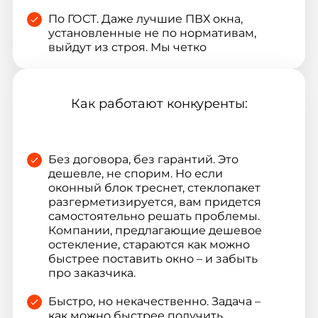
По ГОСТ. Даже лучшие ПВХ окна,
установленные не по нормативам,
выйдут из строя. Мы четко
придерживаемся ГОСТ и
рекомендаций производителей.
Как работают конкуренты:
С надежными изготовителями.
Основной бренд – Рехау,
качественные оконные системы из
экологически безопасного профиля.
Без договора, без гарантий. Это
Конструкции не вызывают проблем
дешевле, не спорим. Но если
со здоровьем, прослужат 40-60 лет.
оконный блок треснет, стеклопакет
разгерметизируется, вам придется
самостоятельно решать проблемы.
Компании, предлагающие дешевое
остекление, стараются как можно
быстрее поставить окно – и забыть
про заказчика.
Быстро, но некачественно. Задача –
как можно быстрее получить