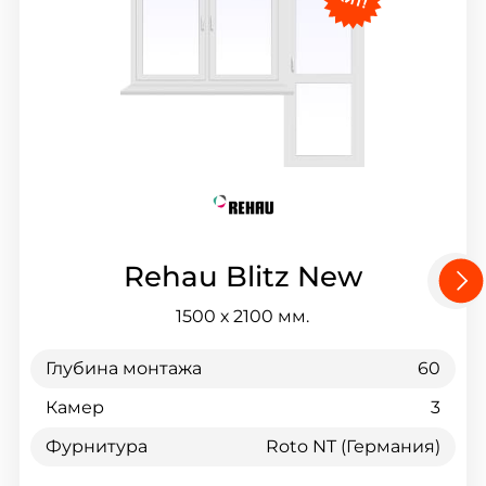
Rehau Blitz New
1500 х 2100
мм.
Глубина монтажа
60
Г
Камер
3
К
Фурнитура
Roto NT (Германия)
Ф