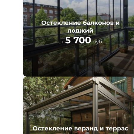
Остекление балконов и
лоджий
5 700
от
руб.
Остекление веранд и террас