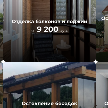
Ос
Отделка балконов и лоджий
9 200
от
руб.
Остекление беседок
О