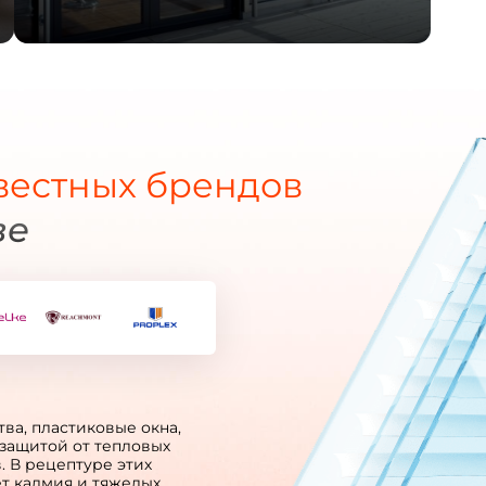
вестных брендов
ве
ва, пластиковые окна,
защитой от тепловых
. В рецептуре этих
т кадмия и тяжелых