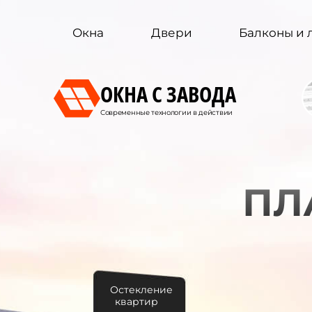
Окна
Двери
Балконы и
ОКНА С ЗАВОДА
Современные технологии в действии
ПЛ
Остекление
квартир