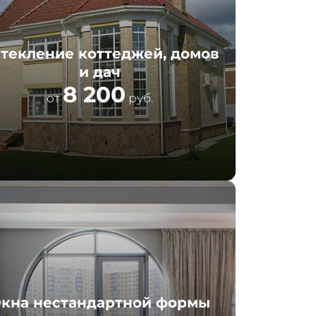
текление коттеджей, домов
и дач
8 200
от
руб.
кна нестандартной формы