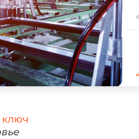
О
д
 ключ
овье