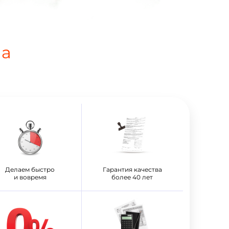
на
Делаем быстро
Гарантия качества
и вовремя
более 40 лет