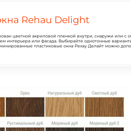
на Rehau Delight
ван цветной акриловой пленкой внутри, снаружи или с об
нием интерьера или фасада. Выбирайте однотонные вариан
аминированные пластиковые окна Рехау Делайт можно доп