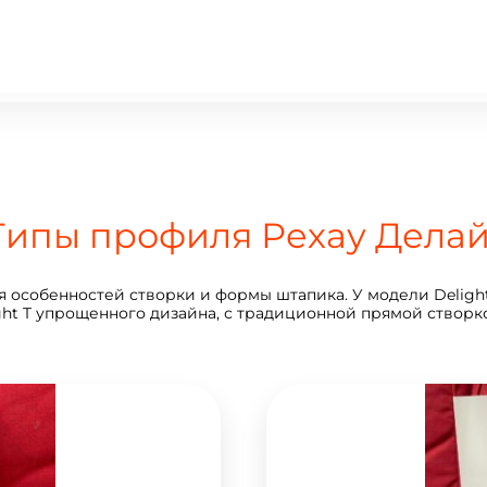
Типы профиля Рехау Делай
ся особенностей створки и формы штапика. У модели Delight
ght T упрощенного дизайна, с традиционной прямой створк