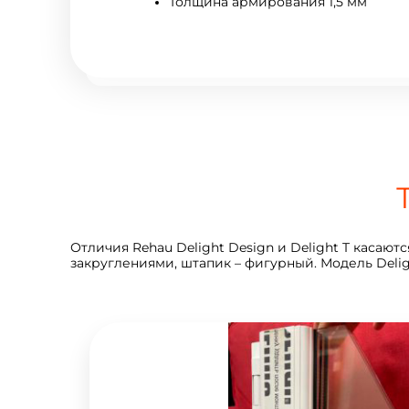
Толщина армирования 1,5 мм
Отличия Rehau Delight Design и Delight T касают
закруглениями, штапик – фигурный. Модель Deli