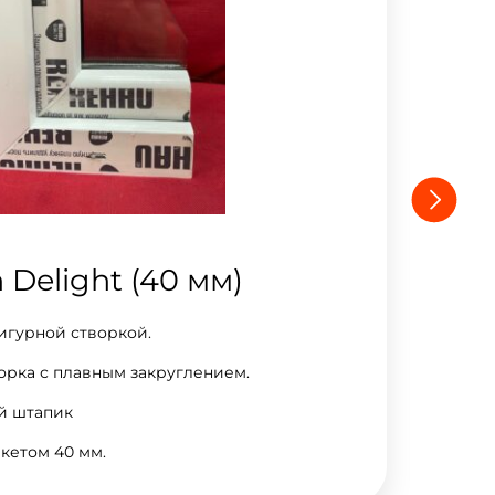
 Delight (40 мм)
Re
фигурной створкой.
К
ворка с плавным закруглением.
С
й штапик
К
кетом 40 мм.
З