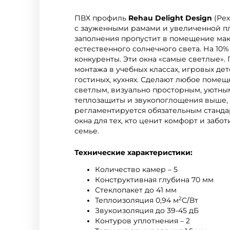
ПВХ профиль
Rehau Delight Design
(Рех
с зауженными рамами и увеличенной 
заполнения пропустит в помещение ма
естественного солнечного света. На 10%
конкуренты. Эти окна «самые светлые».
монтажа в учебных классах, игровых дет
гостиных, кухнях. Сделают любое поме
светлым, визуально просторным, уютны
теплозащиты и звукопоглощения выше,
регламентируется обязательным станда
окна для тех, кто ценит комфорт и забот
семье.
Технические характеристики:
Количество камер – 5
Конструктивная глубина 70 мм
Стеклопакет до 41 мм
2
Теплоизоляция 0,94 м
С/Вт
Звукоизоляция до 39-45 дБ
Контуров уплотнения – 2