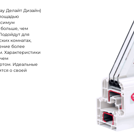
ау Делайт Дизайн)
площадью
ксимум
 больше, чем
 Подойдут для
ских комнатах,
щение более
м. Характеристики
 чем
ртом. Идеальные
ится о своей