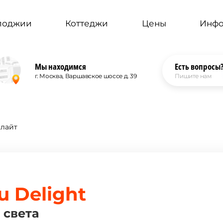
 лоджии
Коттеджи
Цены
Инф
Мы находимся
Есть вопросы
г. Москва, Варшавское шоссе д. 39
Пишите нам
елайт
 Delight
 света