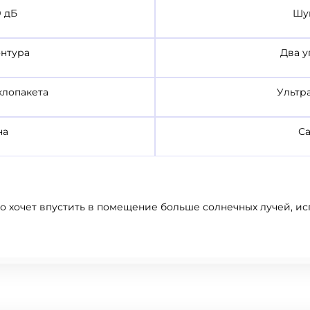
 дБ
Шу
онтура
Два у
клопакета
Ультр
на
С
кто хочет впустить в помещение больше солнечных лучей, и