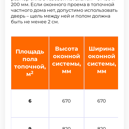
200 мм. Если оконного проема в топочной
частного дома нет, допустимо использовать
дверь – щель между ней и полом должна
быть не менее 2 см.
Высота
Ширина
Площадь
оконной
оконной
пола
системы,
системы,
топочной,
мм
мм
2
м
6
670
670
9
820
820