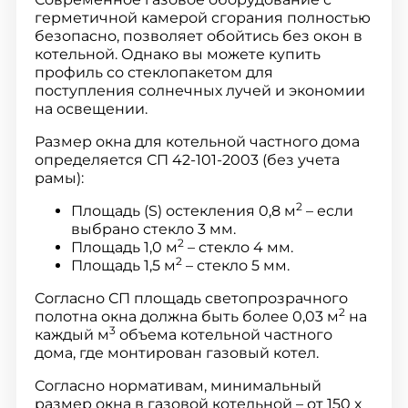
герметичной камерой сгорания полностью
безопасно, позволяет обойтись без окон в
котельной. Однако вы можете купить
профиль со стеклопакетом для
поступления солнечных лучей и экономии
на освещении.
Размер окна для котельной частного дома
определяется СП 42-101-2003 (без учета
рамы):
2
Площадь (S) остекления 0,8 м
– если
выбрано стекло 3 мм.
2
Площадь 1,0 м
– стекло 4 мм.
2
Площадь 1,5 м
– стекло 5 мм.
Согласно СП площадь светопрозрачного
2
полотна окна должна быть более 0,03 м
на
3
каждый м
объема котельной частного
дома, где монтирован газовый котел.
Согласно нормативам, минимальный
размер окна в газовой котельной – от 150 х