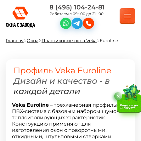
8 (495) 104-24-81
Работаем с 09 : 00 до 21 : 00
ОКНА С ЗАВОДА
Главная
Окна
Пластиковые окна Veka
Euroline
Профиль Veka Euroline
Дизайн и качество - в
каждой детали
Veka Euroline
– трехкамерная профильная
Подарок до
31 августа
ПВХ-система с базовым набором шумо- и
теплоизолирующих характеристик.
Конструкцию применяют для
изготовления окон с поворотными,
откидными, штульповыми створками,