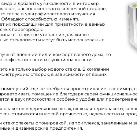
 вида и добавить уникальности в интерьер.
я окон, расположенных на солнечной стороне,
о тепла и ультрафиолетового излучения.
Обладают способностью изменять
ает их подходящими для приватности в ванных
исных перегородок.
ивают отличное утепление для жилых
ные стеклопакеты могут быть использованы в
улучшат внешний вид и комфорт вашего дома, но
ергоэффективности и функциональности.
это не только выбор нового стекла. В компании
 конструкцию створок, в зависимости от ваших
 помещений, где не требуется проветривание, например, в
проветривать помещение благодаря своей функциональнос
тся в двух плоскостях и особенно удобна для проветриван
клопакетов в деревянных окнах, включая термопакеты, сол
 окон отличаются высокой прочностью, надежностью и про
стеклопакеты с тонировкой, из триплекса, закаленные и 
рные и дизайнерские предпочтения.