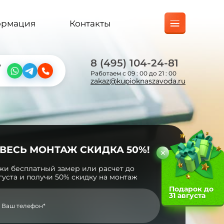
ормация
Контакты
8 (495) 104-24-81
?
Работаем с 09 : 00 до 21 : 00
zakaz@kupioknaszavoda.ru
 ВЕСЬ МОНТАЖ СКИДКА 50%!
жи бесплатный замер или расчет до
вгуста и получи 50% скидку на монтаж
Подарок до
31 августа