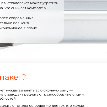
ем стеклопакет может утратить
а, что снижает комфорт в
более современные
тельно повысить
экономичнее в плане
опакет?
нет нужды заменять всю оконную раму —
кна с завода» предлагают разнообразные опции
ебностей:
едлагают стильное решение для тех, кто желает