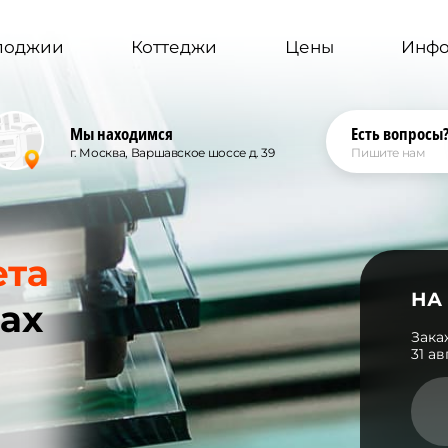
 лоджии
Коттеджи
Цены
Инф
Мы находимся
Есть вопросы
г. Москва, Варшавское шоссе д. 39
Пишите нам
ета
НА
ах
Зака
31 а