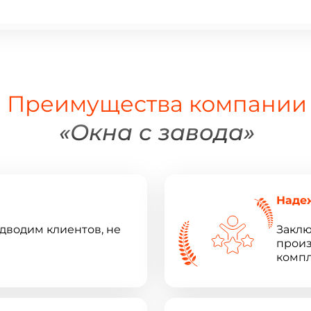
Преимущества компании
«Окна с завода»
Наде
одводим клиентов, не
Заклю
произ
компл