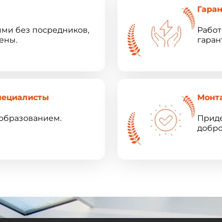
Гара
ями без посредников,
Работ
ены.
гаран
пециалисты
Монт
образованием.
Приде
добро