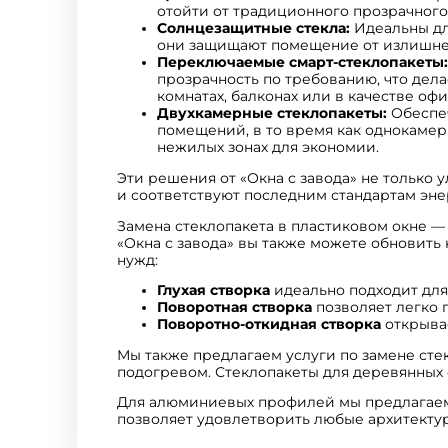
отойти от традиционного прозрачного
Солнцезащитные стекла:
Идеальны дл
они защищают помещение от излишнег
Переключаемые смарт-стеклопакеты:
прозрачность по требованию, что дел
комнатах, балконах или в качестве оф
Двухкамерные стеклопакеты:
Обеспеч
помещений, в то время как однокамер
нежилых зонах для экономии.
Эти решения от «Окна с завода» не только 
и соответствуют последним стандартам эн
Замена стеклопакета в пластиковом окне — 
«Окна с завода» вы также можете обновить
нужд:
Глухая створка
идеально подходит для
Поворотная створка
позволяет легко 
Поворотно-откидная створка
открывае
Мы также предлагаем услуги по замене сте
подогревом. Стеклопакеты для деревянных
Для алюминиевых профилей мы предлагаем 
позволяет удовлетворить любые архитекту