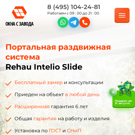
8 (495) 104-24-81
Работаем с 09 : 00 до 21 : 00
ОКНА С ЗАВОДА
Портальная раздвижная
система
Rehau Intelio Slide
Бесплатный замер
и консультации
Приедем на объект
в любой день
Подарок до
31 августа
Расширенная
гарантия 6 лет
Общая
гарантия
на работу и изделия
Установка по
ГОСТ
и
СНиП