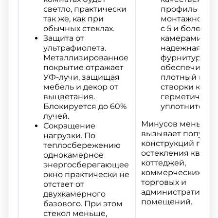
светло, практически
профиль от 7
так же, как при
монтажной гл
обычных стеклах.
с 5 и более
Защита от
камерами. Ну
ультрафиолета.
надежная
Металлизированное
фурнитура,
покрытие отражает
обеспечиваю
УФ-лучи, защищая
плотный при
мебель и декор от
створки к рам
выцветания.
герметичный
Блокируется до 60%
уплотнитель.
лучей.
Минусов меньше, 
Сокращение
вызывает популяр
нагрузки. По
конструкций при 
теплосбережению
остекления кварти
однокамерное
коттеджей,
энергосберегающее
коммерческих объ
окно практически не
торговых и
отстает от
административны
двухкамерного
помещений.
базового. При этом
стекол меньше,