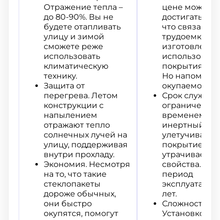
Отражение тепла –
цене может
до 80-90%. Вы не
достигать 20-
будете отапливать
что связано с
улицу и зимой
трудоемкост
сможете реже
изготовления
использовать
использован
климатическую
покрытия и га
технику.
Но напомним
Защита от
окупаемости.
перегрева. Летом
Срок службы
конструкции с
ограничен. С
напылением
временем
отражают тепло
инертный газ
солнечных лучей на
улетучивается
улицу, поддерживая
покрытие так
внутри прохладу.
утрачивает
Экономия. Несмотря
свойства. В 
на то, что такие
период
стеклопакеты
эксплуатации 
дороже обычных,
лет.
они быстро
Сложность мо
окупятся, помогут
Установкой