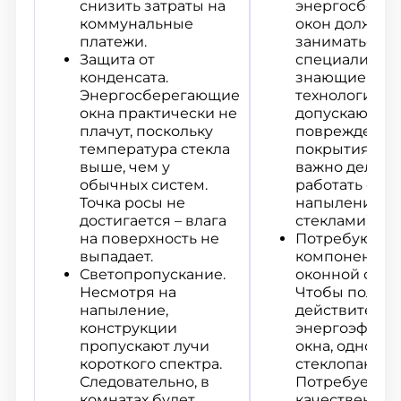
снизить затраты на
энергосбере
коммунальные
окон должны
платежи.
заниматься
Защита от
специалисты,
конденсата.
знающие
Энергосберегающие
технологии и
окна практически не
допускающие
плачут, поскольку
повреждения
температура стекла
покрытия. Ос
выше, чем у
важно делика
обычных систем.
работать с «м
Точка росы не
напылением (
достигается – влага
стеклами).
на поверхность не
Потребуются 
выпадает.
компоненты
Светопропускание.
оконной сист
Несмотря на
Чтобы получи
напыление,
действительн
конструкции
энергоэффек
пропускают лучи
окна, одного
короткого спектра.
стеклопакета 
Следовательно, в
Потребуется
комнатах будет
качественны