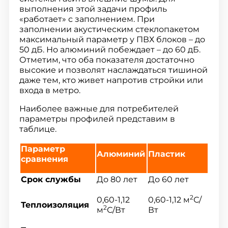
выполнения этой задачи профиль
«работает» с заполнением. При
заполнении акустическим стеклопакетом
максимальный параметр у ПВХ блоков – до
50 дБ. Но алюминий побеждает – до 60 дБ.
Отметим, что оба показателя достаточно
высокие и позволят наслаждаться тишиной
даже тем, кто живет напротив стройки или
входа в метро.
Наиболее важные для потребителей
параметры профилей представим в
таблице.
Параметр
Алюминий
Пластик
сравнения
Срок службы
До 80 лет
До 60 лет
2
0,60-1,12
0,60-1,12 м
С/
Теплоизоляция
2
м
С/Вт
Вт