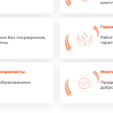
компл
Гара
ями без посредников,
Работ
ены.
гаран
пециалисты
Монт
образованием.
Приде
добро