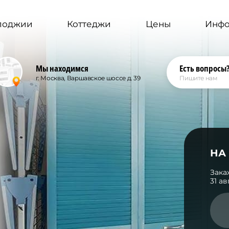
 лоджии
Коттеджи
Цены
Инф
Мы находимся
Есть вопросы
г. Москва, Варшавское шоссе д. 39
Пишите нам
НА
Зака
31 а