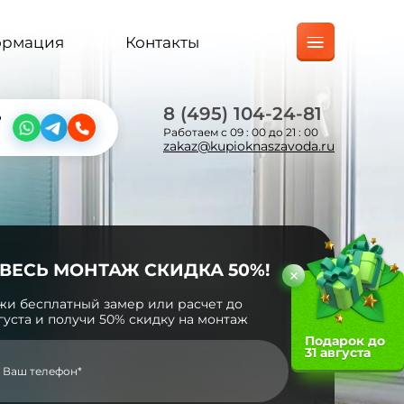
ормация
Контакты
8 (495) 104-24-81
?
Работаем с 09 : 00 до 21 : 00
zakaz@kupioknaszavoda.ru
 ВЕСЬ МОНТАЖ СКИДКА 50%!
жи бесплатный замер или расчет до
вгуста и получи 50% скидку на монтаж
Подарок до
31 августа