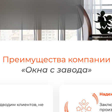
Преимущества компании
«Окна с завода»
Наде
одводим клиентов, не
Заклю
произ