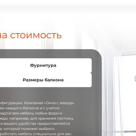
а стоимость
Фурнитура
Размеры балкона
онфигурации. Компания «Окна с завода»
рам каждого балкона и с учетом
редлагаем мебель любых форм и
жды, например, для хранения лестниц,
ля вашего удобства предоставляется
та, который поможет выбрать
работать мебель специально для вас.