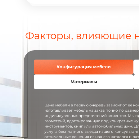
Факторы, влияющие н
Конфигурация мебели
Материалы
Цена мебели в первую очередь зависит от её к
изготавливает мебель на заказ, точно по разме
индивидуальных предпочтений клиентов. Мы п
геометрий, адаптированную под конкретные ну
инструментов, книг или автомобильных шин. Д
услуга бесплатного выезда нашего консультан
оптимальные решения из нашего каталога и раз